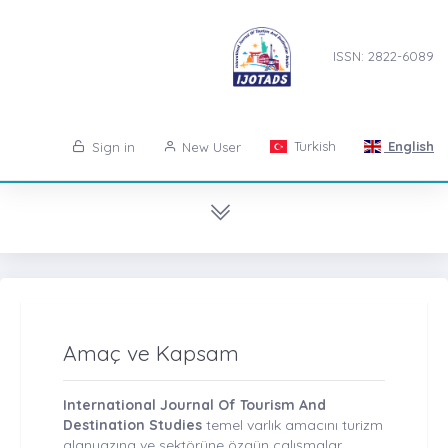
ISSN: 2822-6089
Turkish
English
Sign in
New User
Amaç ve Kapsam
International Journal Of Tourism And
Destination Studies
temel varlık amacını turizm
alanyazına ve sektörüne özgün çalışmalar