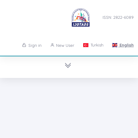
ISSN: 2822-6089
Turkish
English
Sign in
New User