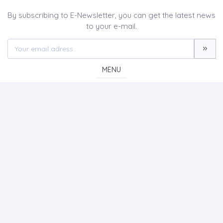
By subscribing to E-Newsletter, you can get the latest news
to your e-mail.
MENU
Home page
About Us
News
Contact
International Journal Of Tourism And Destination Studies -
IJOTADS