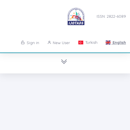
ISSN: 2822-6089
Turkish
English
Sign in
New User