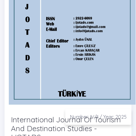
Number: IV/II / Year: 2025
International Journal Of Tourism
And Destination Studies -