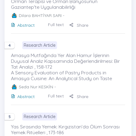
Orman Terapisi ve Orman Banyosunun
Gaziantep'te Uygulanabilirliği
Dilara BAHTİYAR SARI
-
Full text
Abstract
Share
Research Article
4
Amasya Mutfağında Yer Alan Hamur İşlerinin
Duyusal Analiz Kapsamında Değerlendirilmesi: Bir
Tat Analizi , 158-172
A Sensory Evaluation of Pastry Products in
Amasya Cuisine: An Analytical Study on Taste
Seda Nur KESKİN
-
Full text
Abstract
Share
Research Article
5
Yas Sırasında Yemek: Kırgızistan’da Ölüm Sonrası
Yemek Ritüelleri , 173-186