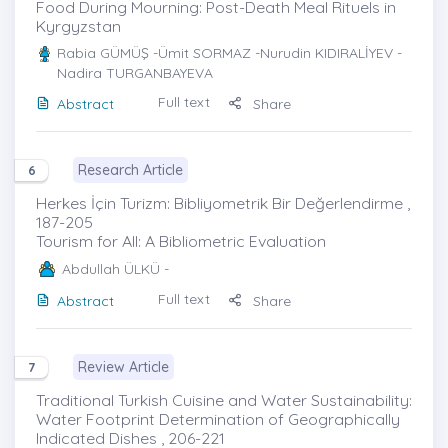
Food During Mourning: Post-Death Meal Rituels in
Kyrgyzstan
Rabia GÜMÜŞ
-Ümit SORMAZ -Nurudin KIDIRALİYEV -
Nadira TURGANBAYEVA
Full text
Abstract
Share
Research Article
6
Herkes İçin Turizm: Bibliyometrik Bir Değerlendirme ,
187-205
Tourism for All: A Bibliometric Evaluation
Abdullah ÜLKÜ
-
Full text
Abstract
Share
Review Article
7
Traditional Turkish Cuisine and Water Sustainability:
Water Footprint Determination of Geographically
Indicated Dishes , 206-221